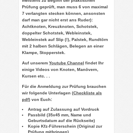
meistens zu Beginn der praktischen
Prüfung geprüft, man muss 6 von maximal
7 verlangten stecken können, ansonsten
darf man gar nicht erst ans Ruder):
Achtknoten, Kreuzknoten, Schotstek,
doppelter Schotstek, Webleinstek,
Webleinstek auf Slip (!), Palstek, Rundtörn
mit 2 halben Schlägen, Belegen an einer
Klampe, Stopperstek.
Auf unserem
Youtube Channel
findet Ihr
einige Videos von Knoten, Manövern,
Kursen etc. . .
Für die
Anmeldung zur Prüfung
brauchen
wir folgende Unterlagen (
Checkliste als
pdf
) von Euch:
Antrag auf Zulassung auf Vordruck
Passbild (35x45 mm, Name und
Geburtsdatum auf die Rückseite)
Kopie Kfz-Führerschein (Original zur
Prüfung mitbringen)